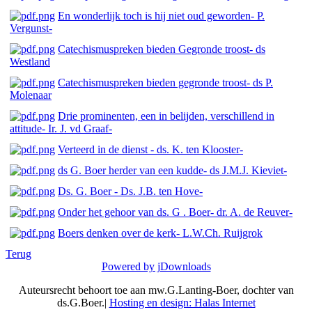
En wonderlijk toch is hij niet oud geworden- P.
Vergunst-
Catechismuspreken bieden Gegronde troost- ds
Westland
Catechismuspreken bieden gegronde troost- ds P.
Molenaar
Drie prominenten, een in belijden, verschillend in
attitude- Ir. J. vd Graaf-
Verteerd in de dienst - ds. K. ten Klooster-
ds G. Boer herder van een kudde- ds J.M.J. Kieviet-
Ds. G. Boer - Ds. J.B. ten Hove-
Onder het gehoor van ds. G . Boer- dr. A. de Reuver-
Boers denken over de kerk- L.W.Ch. Ruijgrok
Terug
Powered by jDownloads
Auteursrecht behoort toe aan mw.G.Lanting-Boer, dochter van
ds.G.Boer.|
Hosting en design: Halas Internet