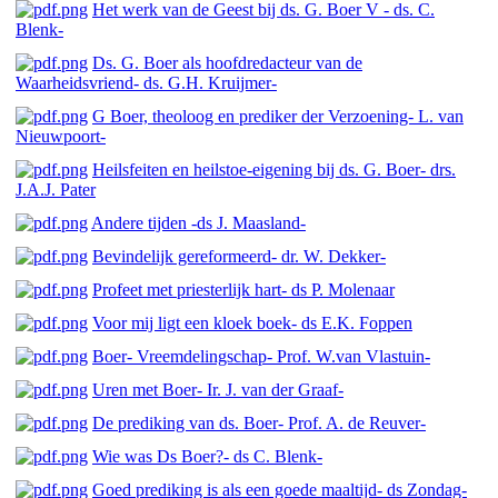
Het werk van de Geest bij ds. G. Boer V - ds. C.
Blenk-
Ds. G. Boer als hoofdredacteur van de
Waarheidsvriend- ds. G.H. Kruijmer-
G Boer, theoloog en prediker der Verzoening- L. van
Nieuwpoort-
Heilsfeiten en heilstoe-eigening bij ds. G. Boer- drs.
J.A.J. Pater
Andere tijden -ds J. Maasland-
Bevindelijk gereformeerd- dr. W. Dekker-
Profeet met priesterlijk hart- ds P. Molenaar
Voor mij ligt een kloek boek- ds E.K. Foppen
Boer- Vreemdelingschap- Prof. W.van Vlastuin-
Uren met Boer- Ir. J. van der Graaf-
De prediking van ds. Boer- Prof. A. de Reuver-
Wie was Ds Boer?- ds C. Blenk-
Goed prediking is als een goede maaltijd- ds Zondag-